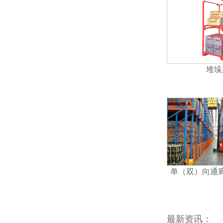
堆垛
单（双）向通
最新资讯：